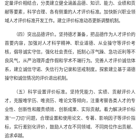
定量评价相结合，分类建立健全涵盖品德、知识、能力、业绩和贡
献等要素，科学合理、各有侧重的人才评价标准。加快新兴职业领
域人才评价标准开发工作。建立评价标准动态更新调整机制。
（四）突出品德评价。坚持德才兼备，把品德作为人才评价的
首要内容，加强对人才科学精神、职业道德、从业操守等评价考
核，倡导诚实守信，强化社会责任，抵制心浮气躁、急功近利等不
良风气，从严治理弄虚作假和学术不端行为。完善人才评价诚信体
系，建立诚信守诺、失信行为记录和惩戒制度。探索建立基于道德
操守和诚信情况的评价退出机制。
（五）科学设置评价标准。坚持凭能力、实绩、贡献评价人
才，克服唯学历、唯资历、唯论文等倾向，注重考察各类人才的专
业性、创新性和履责绩效、创新成果、实际贡献。着力解决评价标
准“一刀切”问题，合理设置和使用论文、专著、影响因子等评价指
标，实行差别化评价，鼓励人才在不同领域、不同岗位作出贡献、
追求卓越。