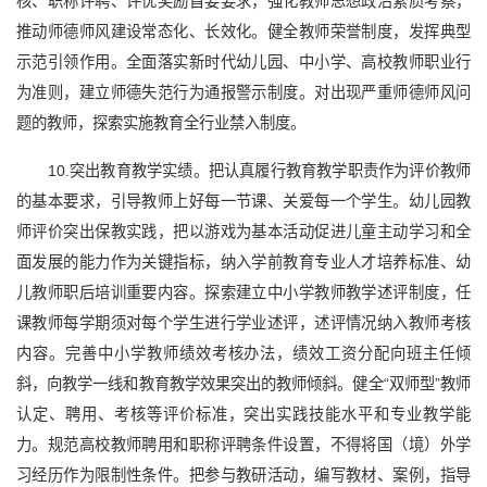
核、职称评聘、评优奖励首要要求，强化教师思想政治素质考察，
推动师德师风建设常态化、长效化。健全教师荣誉制度，发挥典型
示范引领作用。全面落实新时代幼儿园、中小学、高校教师职业行
为准则，建立师德失范行为通报警示制度。对出现严重师德师风问
题的教师，探索实施教育全行业禁入制度。
10.突出教育教学实绩。把认真履行教育教学职责作为评价教师
的基本要求，引导教师上好每一节课、关爱每一个学生。幼儿园教
师评价突出保教实践，把以游戏为基本活动促进儿童主动学习和全
面发展的能力作为关键指标，纳入学前教育专业人才培养标准、幼
儿教师职后培训重要内容。探索建立中小学教师教学述评制度，任
课教师每学期须对每个学生进行学业述评，述评情况纳入教师考核
内容。完善中小学教师绩效考核办法，绩效工资分配向班主任倾
斜，向教学一线和教育教学效果突出的教师倾斜。健全“双师型”教师
认定、聘用、考核等评价标准，突出实践技能水平和专业教学能
力。规范高校教师聘用和职称评聘条件设置，不得将国（境）外学
习经历作为限制性条件。把参与教研活动，编写教材、案例，指导