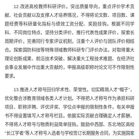
12.改进高校教师科研评价。突出质量导向，重点评价学术贡
献、社会贡献以及支撑人才培养情况，不得将论文数、项目数、课
题经费等科研量化指标与绩效工资分配、奖励挂钩。根据不同学
科、不同岗位特点，坚持分类评价，推行代表性成果评价，探索长
周期评价，完善同行专家评议机制，注重个人评价与团队评价相结
合。探索国防科技等特殊领域教师科研专门评价办法。对取得重大
理论创新成果、前沿技术突破、解决重大工程技术难题、在经济社
会事业发展中作出重大贡献的，申报高级职称时论文可不作限制性
要求。
13.推进人才称号回归学术性、荣誉性。切实精简人才“帽子”，
优化整合涉教育领域各类人才计划。不得把人才称号作为承担科研
项目、职称评聘、评优评奖、学位点申报的限制性条件，有关申报
书不得设置填写人才称号栏目。依据实际贡献合理确定人才薪酬，
不得将人才称号与物质利益简单挂钩。鼓励中西部、东北地区高校
“长江学者”等人才称号入选者与学校签订长期服务合同，为实施国家