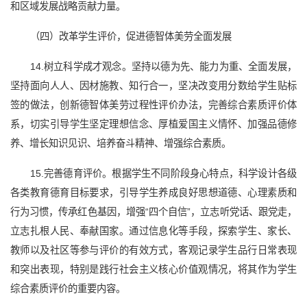
和区域发展战略贡献力量。
（四）改革学生评价，促进德智体美劳全面发展
14.树立科学成才观念。坚持以德为先、能力为重、全面发展，
坚持面向人人、因材施教、知行合一，坚决改变用分数给学生贴标
签的做法，创新德智体美劳过程性评价办法，完善综合素质评价体
系，切实引导学生坚定理想信念、厚植爱国主义情怀、加强品德修
养、增长知识见识、培养奋斗精神、增强综合素质。
15.完善德育评价。根据学生不同阶段身心特点，科学设计各级
各类教育德育目标要求，引导学生养成良好思想道德、心理素质和
行为习惯，传承红色基因，增强“四个自信”，立志听党话、跟党走，
立志扎根人民、奉献国家。通过信息化等手段，探索学生、家长、
教师以及社区等参与评价的有效方式，客观记录学生品行日常表现
和突出表现，特别是践行社会主义核心价值观情况，将其作为学生
综合素质评价的重要内容。