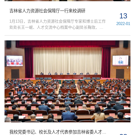
吉林省人力资源社会保障厅一行来校调研
13
1月13日，吉林省人力资源社会保障厅专家和博士后工作
2022-01
处处长王一岷、人才交流中心档案中心副处长鞠玫、人
才开发处张宇等一行3人来校调研吉林省人才政策实施情
况与意见建议。我校党委副书记兼副校长马晓燕、人事
处处长谷国锋及相关负责同志以及学校人才代表等十余
人参加会议。与会代表结合自身实际，先后从人才认定
标准、资助政策、子女入学、就医出行、纳税奖励等方
面发表看法。期间，双方就有关议题展开了深入交流，
并形成较好...
我校党委书记、校长及人才代表参加吉林省委人才工作暨创新型省份建设大会