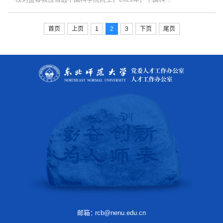
院选举产生了65名中国科学院院士和25名中国科学院外
籍院士。刘益春，男，汉族，1962年12月生，吉林辉南
人，中共党员，教授，博士生导师。第十二、十三届全
首页
上页
1
2
3
下页
尾页
国人大代表，中国高教学会常务理事、高等教育管理研
究会副会长，第四届全国教师教育课程资源专家委员会
主任委员, 第七届教育部科技委数理学部委员，国务院学
位委员会第...
邮箱：
rcb@nenu.edu.cn