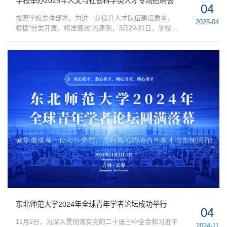
学校举办2025年人文与社会科学类人才专场招聘会
04
按照学校总体部署，为进一步提升人才队伍建设质量，
2025-04
根据“分类开展，精准高效”的原则，3月29-31日，学校以
“智汇东师·文创未来”为主题，由学校副校长邬志辉、党
委副书记庞立生带队组团赴北京、上海、武汉三地举办
人文与社会科学类人才专场招聘会。共有来自北京大
学、清华大学、北京师范大学、中国人民大学、华东师
范大学、同济大学、复旦大学、上海交通大学、上海财
经大学、浙江大学、武汉大学、华中师范大学等近40所
高校的近百名博士和博士后现场参会。...
东北师范大学2024年全球青年学者论坛成功举行
04
11月2日，为深入贯彻落实党的二十届三中全会和习近平
2024-11