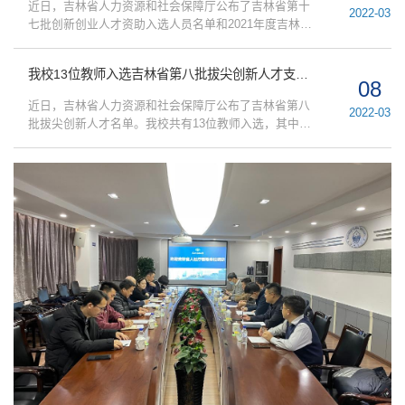
近日，吉林省人力资源和社会保障厅公布了吉林省第十
2022-03
次面向全省高等教育院校。近五年我校共有46人次入选
七批创新创业人才资助入选人员名单和2021年度吉林省
国家级人才工程，438人次入选各类省级人才项目，国家
留学人员科技创新创业项目择优资助名单。我校化学学
级人才项目...
院教授毕锡和、物理学院副教授董永军分别入选。创新
我校13位教师入选吉林省第八批拔尖创新人才支持计划
创业人才资助项目主要是围绕我省“一主六双”高质量发展
08
战略，对重点支柱产业、优势产业和新兴产业创新创业
近日，吉林省人力资源和社会保障厅公布了吉林省第八
2022-03
人才予以资助的人才资助项目，每年评选一次。截止目
批拔尖创新人才名单。我校共有13位教师入选，其中一
前，我校已获批25项。留学人员科技创新创业项目择优
层次1人、二层次3人、三层次9人。拔尖创新人才是我省
资助是我...
加强专业技术人才队伍建设,培养造就适应经济全球化和
新科技革命要求,适应老工业基地振兴和全面建设小康社
会需要的高级专门人才队伍,促进吉林经济跨越式发展的
重要人才支持计划，每两年评选一次。截至目前，我校
共有120人次入选该人才支持计划。吉林省第八批拔尖创
新人才支...