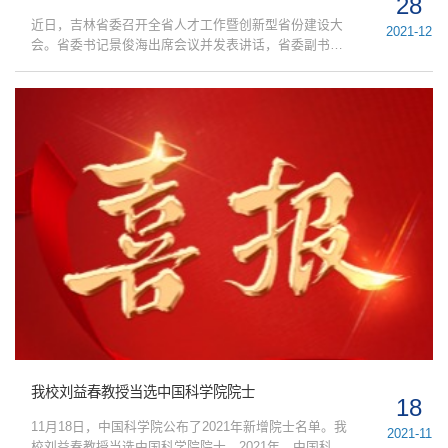
28
近日，吉林省委召开全省人才工作暨创新型省份建设大
2021-12
会。省委书记景俊海出席会议并发表讲话，省委副书
记、省长韩俊主持会议，我校党委书记杨晓慧，中国科
学院院士、校长刘益春以及我校6位吉林省“长白山人才
工程”获奖代表参加了本次会议。会议在全场观看吉林省
科技创新工作专题片后正式开始。省政府副省长安立
佳，省委常委、省政府常务副省长吴靖平，省委副书记
高广滨相继宣读2020年度国家科学技术奖、2021年度吉
林省科学技术奖...
我校刘益春教授当选中国科学院院士
18
11月18日，中国科学院公布了2021年新增院士名单。我
2021-11
校刘益春教授当选中国科学院院士。2021年，中国科学