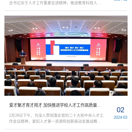
总书记关于人才工作重要论述精神，推进教育科技人才
一体化发展，深入贯彻人才强校战略，落实学校人才工
作会议精神和人才工作年总体工作部署，学校以“才聚巅
峰·筑梦未来”为主题，举办了东北师范大学首届全球青年
学者论坛。本次论坛以主论坛与分论坛相结合、线上线
下相结合的方式进行。共有来自麻省理工学院、柏林工
业大学、伦敦大学、南洋理工大学、北京大学、清华大
学、复旦大学、...
爱才聚才育才用才 加快推进学校人才工作高质量发展——学校召开人才工作会议
02
2月28日下午，为深入贯彻落实党的二十大和中央人才工
2024-03
作会议精神，紧扣人才第一资源和创新驱动发展战略，
加快推进学校“双一流”建设高质量发展，学校在惟真楼二