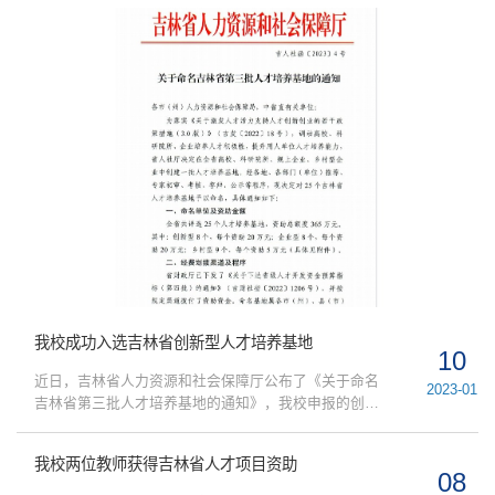
楼学术报告厅召开人才工作会议。校长徐海阳，党委副
书记王延，党委副书记兼副校长常青，副校长魏民、薛
利锋、邬志辉，党委副书记、纪委书记刘九庆，党委常
委、党委宣传部部长严蔚刚，党委常委、党委统战部部
长艾春明出席会议。会议由魏民主持。会议首先对2023
年新晋国...
我校成功入选吉林省创新型人才培养基地
10
近日，吉林省人力资源和社会保障厅公布了《关于命名
2023-01
吉林省第三批人才培养基地的通知》，我校申报的创新
型人才培养基地成功获批。人才培养基地是吉林省落实
《关于激发人才活力支持人才创新创业的若干政策措施
我校两位教师获得吉林省人才项目资助
（3.0版）》，调动高校、科研院所、企业培养人才积极
08
性，提升用人单位人才培养能力的重要举措。2022年首